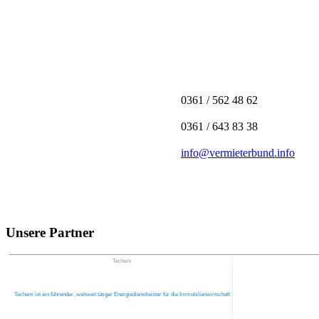
0361 / 562 48 62
0361 / 643 83 38
info@vermieterbund.info
Unsere Partner
Techem
Techem ist ein führender, weltweit tätiger Energiedienstleister für die Immobilienwirtschaft