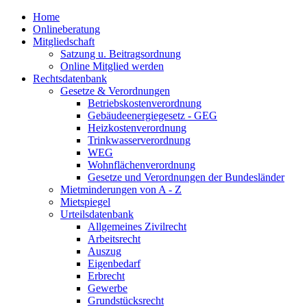
Home
Onlineberatung
Mitgliedschaft
Satzung u. Beitragsordnung
Online Mitglied werden
Rechtsdatenbank
Gesetze & Verordnungen
Betriebskostenverordnung
Gebäudeenergiegesetz - GEG
Heizkostenverordnung
Trinkwasserverordnung
WEG
Wohnflächenverordnung
Gesetze und Verordnungen der Bundesländer
Mietminderungen von A - Z
Mietspiegel
Urteilsdatenbank
Allgemeines Zivilrecht
Arbeitsrecht
Auszug
Eigenbedarf
Erbrecht
Gewerbe
Grundstücksrecht