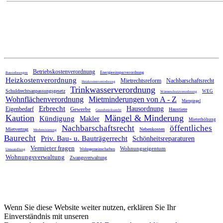
Home
Betriebskostenverordnung
Energieeinsparverordnung
Bauordnungen
Heizkostenverordnung
Mietrechtsreform
Nachbarschaftsrecht
Heizkostenverordnung
Trinkwasserverordnung
Schuldrechtsanpassungsgesetz
WEG
Wärmeschutzverordnung
Wohnflächenverordnung
Mietminderungen von A - Z
Mietspiegel
Erbrecht
Hausordnung
Eigenbedarf
Gewerbe
Haustiere
Grundstücksrecht
Kaution
Mängel & Minderung
Kündigung
Makler
Mieterhöhung
Nachbarschaftsrecht
öffentliches
Mietvertrag
Nebenkosten
Modernisierung
Baurecht
Priv. Bau- u. Bauträgerrecht
Schönheitsreparaturen
Vermieter fragen
Wohnungseigentum
Wohngemeinschaften
Umwandlung
Wohnungsverwaltung
Zwangsverwaltung
Wenn Sie diese Website weiter nutzen, erklären Sie Ihr
Einverständnis mit unseren