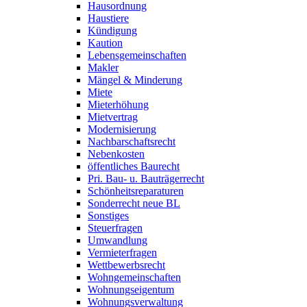
Hausordnung
Haustiere
Kündigung
Kaution
Lebensgemeinschaften
Makler
Mängel & Minderung
Miete
Mieterhöhung
Mietvertrag
Modernisierung
Nachbarschaftsrecht
Nebenkosten
öffentliches Baurecht
Pri. Bau- u. Bauträgerrecht
Schönheitsreparaturen
Sonderrecht neue BL
Sonstiges
Steuerfragen
Umwandlung
Vermieterfragen
Wettbewerbsrecht
Wohngemeinschaften
Wohnungseigentum
Wohnungsverwaltung