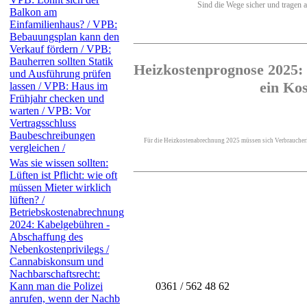
Sind die Wege sicher und tragen al
Balkon am
Einfamilienhaus? / VPB:
Bebauungsplan kann den
Verkauf fördern / VPB:
Bauherren sollten Statik
Heizkostenprognose 2025: 
und Ausführung prüfen
ein Ko
lassen / VPB: Haus im
Frühjahr checken und
warten / VPB: Vor
Vertragsschluss
Baubeschreibungen
Für die Heizkostenabrechnung 2025 müssen sich Verbraucherin
vergleichen /
Was sie wissen sollten:
Lüften ist Pflicht: wie oft
müssen Mieter wirklich
lüften? /
Betriebskostenabrechnung
2024: Kabelgebühren -
Abschaffung des
Nebenkostenprivilegs /
Cannabiskonsum und
Nachbarschaftsrecht:
0361 / 562 48 62
Kann man die Polizei
anrufen, wenn der Nachb