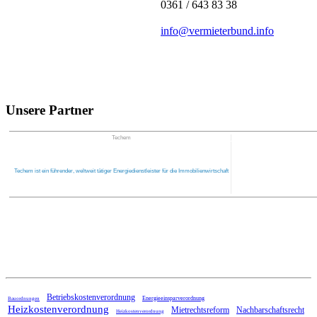
0361 / 643 83 38
info@vermieterbund.info
Unsere Partner
Techem
Techem ist ein führender, weltweit tätiger Energiedienstleister für die Immobilienwirtschaft
Home
Betriebskostenverordnung
Energieeinsparverordnung
Bauordnungen
Heizkostenverordnung
Mietrechtsreform
Nachbarschaftsrecht
Heizkostenverordnung