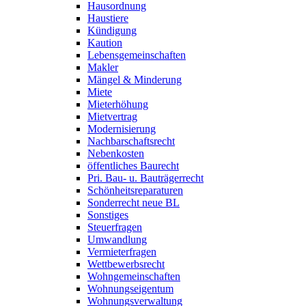
Hausordnung
Haustiere
Kündigung
Kaution
Lebensgemeinschaften
Makler
Mängel & Minderung
Miete
Mieterhöhung
Mietvertrag
Modernisierung
Nachbarschaftsrecht
Nebenkosten
öffentliches Baurecht
Pri. Bau- u. Bauträgerrecht
Schönheitsreparaturen
Sonderrecht neue BL
Sonstiges
Steuerfragen
Umwandlung
Vermieterfragen
Wettbewerbsrecht
Wohngemeinschaften
Wohnungseigentum
Wohnungsverwaltung