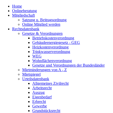
Home
Onlineberatung
Mitgliedschaft
Satzung u. Beitragsordnung
Online Mitglied werden
Rechtsdatenbank
Gesetze & Verordnungen
Betriebskostenverordnung
Gebäudeenergiegesetz - GEG
Heizkostenverordnung
Trinkwasserverordnung
WEG
Wohnflächenverordnung
Gesetze und Verordnungen der Bundesländer
Mietminderungen von A - Z
Mietspiegel
Urteilsdatenbank
Allgemeines Zivilrecht
Arbeitsrecht
Auszug
Eigenbedarf
Erbrecht
Gewerbe
Grundstücksrecht