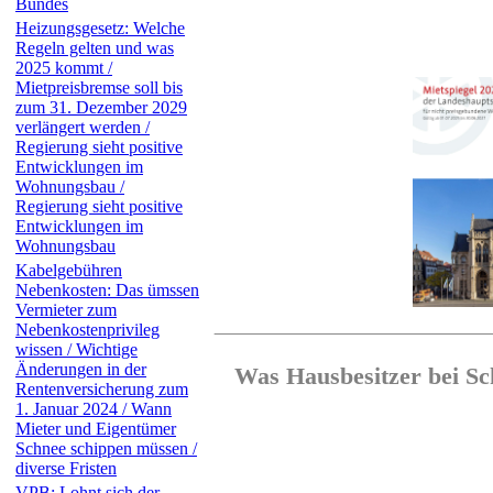
Bundes
Heizungsgesetz: Welche
Regeln gelten und was
2025 kommt /
Mietpreisbremse soll bis
zum 31. Dezember 2029
verlängert werden /
Regierung sieht positive
Entwicklungen im
Wohnungsbau /
Regierung sieht positive
Entwicklungen im
Wohnungsbau
Kabelgebühren
Nebenkosten: Das ümssen
Vermieter zum
Nebenkostenprivileg
wissen / Wichtige
Änderungen in der
Was Hausbesitzer bei S
Rentenversicherung zum
1. Januar 2024 / Wann
Mieter und Eigentümer
Schnee schippen müssen /
diverse Fristen
VPB: Lohnt sich der