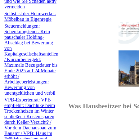
und wie Sie Schäden aktiv
vermeiden
Selbst ist der Heimwerker:
Möbelbau in Eigenregie
Steuermeldungen:
Schenkungsteuer: Kein
pauschaler Holding-
Abschlag bei Bewertung
von
Kapitalgesellschaftsanteilen
/ Kurzarbeitergeld:
Maximale Bezugsdauer bis
Ende 2025 auf 24 Monate
erhöht /
Arbeitgeberleistungen:
Bewertung von
unentgeltlichen und verbil
VPB-Expertenrat: VPB
Was Hausbesitzer bei 
empfiehlt: Dachluke beim
Trockenheizen im Winter
schließen / Kosten sparen
durch Keller-Verzicht? /
Vor dem Dachausbau zum
Bauamt / VPB: Haus im
Frühjahr checken und