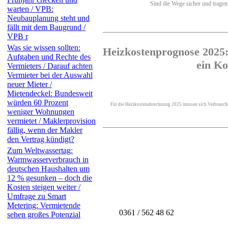
Sind die Wege sicher und tragen 
warten / VPB:
Neubauplanung steht und
fällt mit dem Baugrund /
VPB r
Was sie wissen sollten:
Heizkostenprognose 2025: 
Aufgaben und Rechte des
ein Ko
Vermieters / Darauf achten
Vermieter bei der Auswahl
neuer Mieter /
Mietendeckel: Bundesweit
würden 60 Prozent
Für die Heizkostenabrechnung 2025 müssen sich Verbraucher
weniger Wohnungen
vermietet / Maklerprovision
fällig, wenn der Makler
den Vertrag kündigt?
Zum Weltwassertag:
Warmwasserverbrauch in
deutschen Haushalten um
12 % gesunken – doch die
Kosten steigen weiter /
Umfrage zu Smart
Metering: Vermietende
0361 / 562 48 62
sehen großes Potenzial