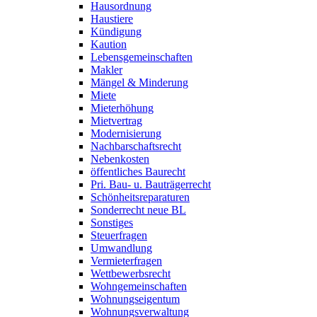
Hausordnung
Haustiere
Kündigung
Kaution
Lebensgemeinschaften
Makler
Mängel & Minderung
Miete
Mieterhöhung
Mietvertrag
Modernisierung
Nachbarschaftsrecht
Nebenkosten
öffentliches Baurecht
Pri. Bau- u. Bauträgerrecht
Schönheitsreparaturen
Sonderrecht neue BL
Sonstiges
Steuerfragen
Umwandlung
Vermieterfragen
Wettbewerbsrecht
Wohngemeinschaften
Wohnungseigentum
Wohnungsverwaltung