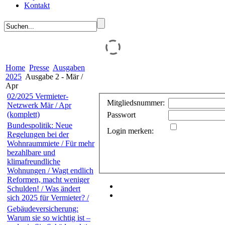
Kontakt
Home
Presse
Ausgaben
2025
Ausgabe 2 - Mär /
Apr
02/2025 Vermieter-
Mitgliedsnummer:
Netzwerk Mär / Apr
(komplett)
Passwort
Bundespolitik: Neue
Login merken:
Regelungen bei der
Wohnraummiete / Für mehr
bezahlbare und
klimafreundliche
Wohnungen / Wagt endlich
Reformen, macht weniger
Schulden! / Was ändert
sich 2025 für Vermieter? /
Gebäudeversicherung:
Warum sie so wichtig ist –