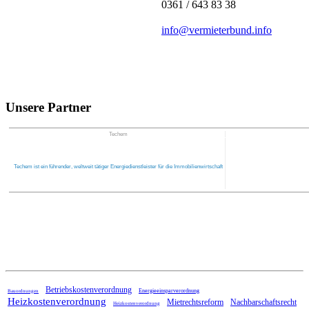
0361 / 643 83 38
info@vermieterbund.info
Unsere Partner
Techem
Techem ist ein führender, weltweit tätiger Energiedienstleister für die Immobilienwirtschaft
Home
Betriebskostenverordnung
Energieeinsparverordnung
Bauordnungen
Heizkostenverordnung
Mietrechtsreform
Nachbarschaftsrecht
Heizkostenverordnung