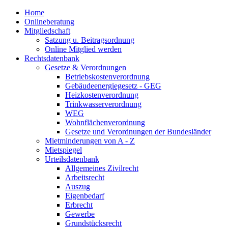
Home
Onlineberatung
Mitgliedschaft
Satzung u. Beitragsordnung
Online Mitglied werden
Rechtsdatenbank
Gesetze & Verordnungen
Betriebskostenverordnung
Gebäudeenergiegesetz - GEG
Heizkostenverordnung
Trinkwasserverordnung
WEG
Wohnflächenverordnung
Gesetze und Verordnungen der Bundesländer
Mietminderungen von A - Z
Mietspiegel
Urteilsdatenbank
Allgemeines Zivilrecht
Arbeitsrecht
Auszug
Eigenbedarf
Erbrecht
Gewerbe
Grundstücksrecht