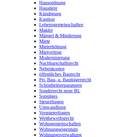
Hausordnung
Haustiere
Kündigung
Kaution
Lebensgemeinschaften
Makler
Mängel & Minderung
Miete
Mieterhöhung
Mietvertrag
Modernisierung
Nachbarschaftsrecht
Nebenkosten
öffentliches Baurecht
Pri. Bau- u. Bauträgerrecht
Schönheitsreparaturen
Sonderrecht neue BL
Sonstiges
Steuerfragen
Umwandlung
Vermieterfragen
Wettbewerbsrecht
Wohngemeinschaften
Wohnungseigentum
Wohnungsverwaltung