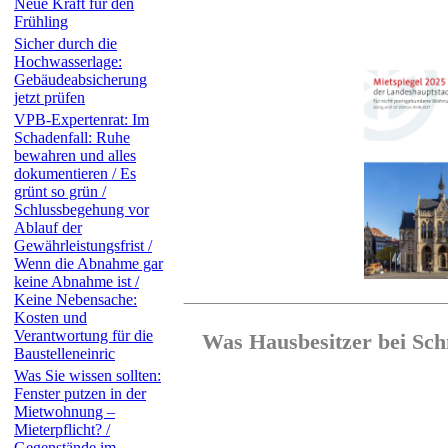
Neue Kraft für den
Frühling
Sicher durch die
Hochwasserlage:
Gebäudeabsicherung
jetzt prüfen
VPB-Expertenrat: Im
Schadenfall: Ruhe
bewahren und alles
dokumentieren / Es
grünt so grün /
Schlussbegehung vor
Ablauf der
Gewährleistungsfrist /
Wenn die Abnahme gar
keine Abnahme ist /
Keine Nebensache:
Kosten und
Verantwortung für die
Was Hausbesitzer bei Sc
Baustelleneinric
Was Sie wissen sollten:
Fenster putzen in der
Mietwohnung –
Mieterpflicht? /
Gegenstände im