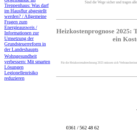
Sind die Wege sicher und tragen alle
Treppenhaus: Was darf
im Hausflur abgestellt
werden? / Allgemeine
Fragen zum
Energieausweis /
Heizkostenprognose 2025: T
Informationen zur
ein Kos
Umsetzung der
Grundsteuerreform in
der Landeshaupts
Wohngesundheit
verbessern: Mit smarten
Für die Heizkostenabrechnung 2025 müssen sich Verbraucherinnen
Lösungen
Legionellenrisiko
reduzieren
0361 / 562 48 62