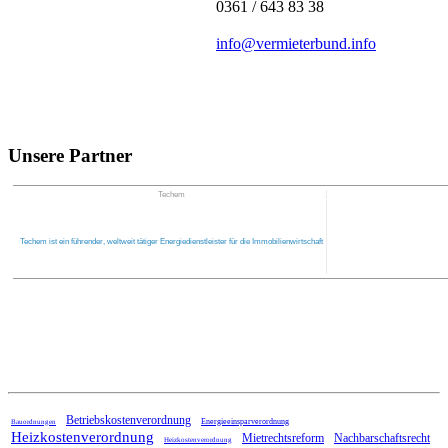
0361 / 643 83 38
info@vermieterbund.info
Unsere Partner
Techem
Techem ist ein führender, weltweit tätiger Energiedienstleister für die Immobilienwirtschaft
Home
Betriebskostenverordnung
Energieeinsparverordnung
Bauordnungen
Heizkostenverordnung
Mietrechtsreform
Nachbarschaftsrecht
Heizkostenverordnung