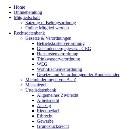
Home
Onlineberatung
Mitgliedschaft
Satzung u. Beitragsordnung
Online Mitglied werden
Rechtsdatenbank
Gesetze & Verordnungen
Betriebskostenverordnung
Gebäudeenergiegesetz - GEG
Heizkostenverordnung
Trinkwasserverordnung
WEG
Wohnflächenverordnung
Gesetze und Verordnungen der Bundesländer
Mietminderungen von A - Z
Mietspiegel
Urteilsdatenbank
Allgemeines Zivilrecht
Arbeitsrecht
Auszug
Eigenbedarf
Erbrecht
Gewerbe
Grundstücksrecht